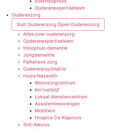
overHoopHuis
Ouderenexpertiseteam
Ouderenzorg
Sluit Ouderenzorg
Open Ouderenzorg
Alles over ouderenzorg
Ouderenexpertiseteam
Inloophuis dementie
Jongdementie
Palliatieve zorg
Ouderenpsychiatrie
Huize Nazareth
Woonzorgcentrum
Kortverblijf
Lokaal dienstencentrum
Assistentiewoningen
Mobitwin
Hospice De Klaproos
Sint-Alexius