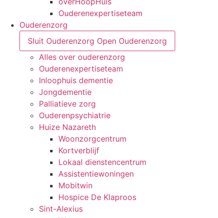
overHoopHuis
Ouderenexpertiseteam
Ouderenzorg
Sluit Ouderenzorg
Open Ouderenzorg
Alles over ouderenzorg
Ouderenexpertiseteam
Inloophuis dementie
Jongdementie
Palliatieve zorg
Ouderenpsychiatrie
Huize Nazareth
Woonzorgcentrum
Kortverblijf
Lokaal dienstencentrum
Assistentiewoningen
Mobitwin
Hospice De Klaproos
Sint-Alexius