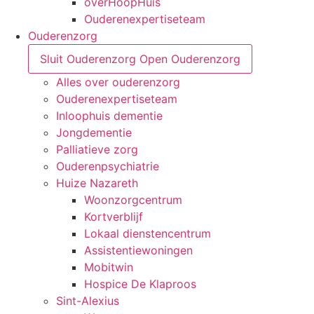
overHoopHuis
Ouderenexpertiseteam
Ouderenzorg
Sluit Ouderenzorg
Open Ouderenzorg
Alles over ouderenzorg
Ouderenexpertiseteam
Inloophuis dementie
Jongdementie
Palliatieve zorg
Ouderenpsychiatrie
Huize Nazareth
Woonzorgcentrum
Kortverblijf
Lokaal dienstencentrum
Assistentiewoningen
Mobitwin
Hospice De Klaproos
Sint-Alexius