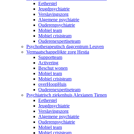
Eetherstel
Jeugdpsychiatrie
Verslavingszorg
Algemene psychiatrie
Ouderenpsychiatrie
Mobiel team
Mobiel crisisteam
Ouderenexpertiseteam
Psychotherapeutisch dagcentrum Leuven
Vermaatschappelijkte zorg Hestia
Supportteam
Activering
Beschut wonen
Mobiel team
Mobiel crisisteam
overHoopHuis
Ouderenexpertiseteam
Psychiatrisch ziekenhuis Alexianen Tienen
Eetherstel
Jeugdpsychiatrie
Verslavingszorg
Algemene psychiatrie
Ouderenpsychiatrie
Mobiel team
Mobiel crisisteam