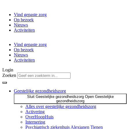
Ga
naar
Vind gepaste zorg
de
Op bezoek
inhoud
Nieuws
Activiteiten
Vind gepaste zorg
Op bezoek
Nieuws
Activiteiten
Login
Zoeken
Geestelijke gezondheidszorg
Sluit Geestelijke gezondheidszorg
Open Geestelijke
gezondheidszorg
Alles over geestelijke gezondheidszorg
Activering
OverHoopHuis
Internering
Psychiatrisch ziekenhuis Alexianen Tienen