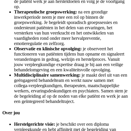
de patiënt werk je aan hersteldoelen en volg je de voortgang
op.
Therapeutische groepswerking:
na een grondige
inwerkperiode neem je mee een rol op binnen de
groepswerking. Je begeleidt sporadisch groepssessies en
ondersteunt patiënten in het delen van ervaringen, het
versterken van hun veerkracht en het ontwikkelen van
vaardigheden rond onder meer hervalpreventie,
emotieregulatie en zelfzorg.
Observatie en klinische opvolging:
je observeert het
functioneren van patiënten tijdens hun opname en signaleert
veranderingen in gedrag, welzijn en herstelproces. Vanuit
jouw verpleegkundige expertise draag je bij aan een veilige
behandelomgeving en een kwaliteitsvolle opvolging.
Multidisciplinaire samenwerking:
je maakt deel uit van een
geëngageerd behandelteam en werkt nauw samen met
collega-verpleegkundigen, therapeuten, maatschappelijke
werkers, ervaringsdeskundigen en psychiaters. Samen stem je
de begeleiding af op de noden van elke patiënt en werk je aan
een geïntegreerd behandeltraject.
Over jou
Herstelgerichte visie:
je beschikt over een diploma
verpleegkunde en hebt affiniteit met de begeleiding van