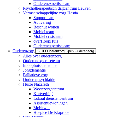
Ouderenexpertiseteam
Psychotherapeutisch dagcentrum Leuven
Vermaatschappelijkte zorg Hestia
Supportteam
Activering
Beschut wonen
Mobiel team
Mobiel crisisteam
overHoopHuis
Ouderenexpertiseteam
Ouderenzorg
Sluit Ouderenzorg
Open Ouderenzorg
Alles over ouderenzorg
Ouderenexpertiseteam
Inloophuis dementie
Jongdementie
Palliatieve zorg
Ouderenpsychiatrie
Huize Nazareth
Woonzorgcentrum
Kortverblijf
Lokaal dienstencentrum
Assistentiewoningen
Mobitwin
Hospice De Klaproos