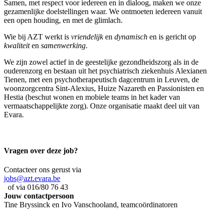
Samen, met respect voor iedereen en in dialoog, maken we onze
gezamenlijke doelstellingen waar. We ontmoeten iedereen vanuit
een open houding, en met de glimlach.
Wie bij AZT werkt is
vriendelijk
en
dynamisch
en is gericht op
kwaliteit
en
samenwerking
.
We zijn zowel actief in de geestelijke gezondheidszorg als in de
ouderenzorg en bestaan uit het psychiatrisch ziekenhuis Alexianen
Tienen, met een psychotherapeutisch dagcentrum in Leuven, de
woonzorgcentra Sint-Alexius, Huize Nazareth en Passionisten en
Hestia (beschut wonen en mobiele teams in het kader van
vermaatschappelijkte zorg). Onze organisatie maakt deel uit van
Evara.
Vragen over deze job?
Contacteer ons gerust via
jobs@azt.evara.be
of via 016/80 76 43
Jouw contactpersoon
Tine Bryssinck en Ivo Vanschooland, teamcoördinatoren