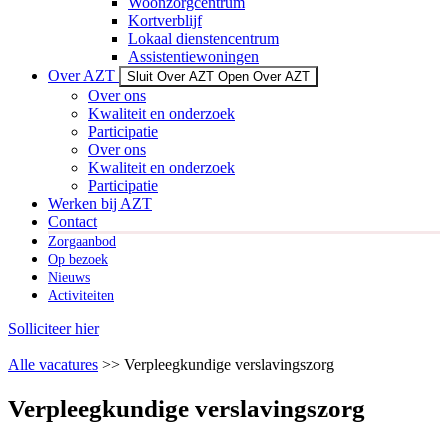
Woonzorgcentrum
Kortverblijf
Lokaal dienstencentrum
Assistentiewoningen
Over AZT
Sluit Over AZT
Open Over AZT
Over ons
Kwaliteit en onderzoek
Participatie
Over ons
Kwaliteit en onderzoek
Participatie
Werken bij AZT
Contact
Zorgaanbod
Op bezoek
Nieuws
Activiteiten
Solliciteer hier
Alle vacatures
>> Verpleegkundige verslavingszorg
Verpleegkundige verslavingszorg