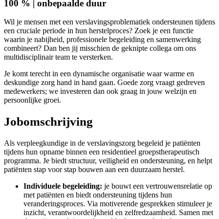
100 % | onbepaalde duur
Wil je mensen met een verslavingsproblematiek ondersteunen tijdens
een cruciale periode in hun herstelproces? Zoek je een functie
waarin je nabijheid, professionele begeleiding en samenwerking
combineert? Dan ben jij misschien de geknipte collega om ons
multidisciplinair team te versterken.
Je komt terecht in een dynamische organisatie waar warme en
deskundige zorg hand in hand gaan. Goede zorg vraagt gedreven
medewerkers; we investeren dan ook graag in jouw welzijn en
persoonlijke groei.
Jobomschrijving
Als verpleegkundige in de verslavingszorg begeleid je patiënten
tijdens hun opname binnen een residentieel groepstherapeutisch
programma. Je biedt structuur, veiligheid en ondersteuning, en helpt
patiënten stap voor stap bouwen aan een duurzaam herstel.
Individuele begeleiding:
je bouwt een vertrouwensrelatie op
met patiënten en biedt ondersteuning tijdens hun
veranderingsproces. Via motiverende gesprekken stimuleer je
inzicht, verantwoordelijkheid en zelfredzaamheid. Samen met