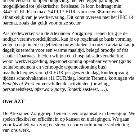
in een verrassend open omgeving, met een eigen parking en
mogelijkheid tot (elektrische) fietslease. Je loon bedraagt min.
3447,52 EUR en max. 5419,17 EUR voor een 38-urenweek,
afhankelijk van je werkervaring. Dit komt overeen met het IFIC 14-
barema, zoals dat geldt voor onze sector.
Als medewerker van de Alexianen Zorggroep Tienen krijg je de
nodige verantwoordelijkheid, kan je op regelmatige basis vorming
volgen en je interessegebieden ontwikkelen. In onze cafetaria kan je
dagelijks terecht voor een warme maaltijd, belegd broodje of fris
slaatje. Daarnaast bieden wij jou een hospitalisatieverzekering,
woon-werkvergoeding, tegemoetkoming openbaar vervoer (gratis
treinabonnement en verhoogde tegemoetkoming bus),
maaltijdcheques van 5,00 EUR per gewerkte dag, kinderopvang
tijdens schoolvakanties (11 EUR/dag, locatie Tienen), kortingen via
Benefits at Work
en verschillende activiteiten (bowling,
personeelsfeest,
afterwork party
, Sinterklaasfeest, …).
Over AZT
De Alexianen Zorggroep Tienen is een organisatie in beweging. We
spelen flexibel en efficiënt in op kansen en uitdagingen. We gaan
voor kwaliteit van zorg en streven naar voortdurende verbetering
van ons werk.