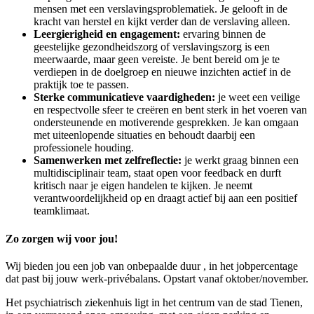
mensen met een verslavingsproblematiek. Je gelooft in de
kracht van herstel en kijkt verder dan de verslaving alleen.
Leergierigheid en engagement:
ervaring binnen de
geestelijke gezondheidszorg of verslavingszorg is een
meerwaarde, maar geen vereiste. Je bent bereid om je te
verdiepen in de doelgroep en nieuwe inzichten actief in de
praktijk toe te passen.
Sterke communicatieve vaardigheden:
je weet een veilige
en respectvolle sfeer te creëren en bent sterk in het voeren van
ondersteunende en motiverende gesprekken. Je kan omgaan
met uiteenlopende situaties en behoudt daarbij een
professionele houding.
Samenwerken met zelfreflectie:
je werkt graag binnen een
multidisciplinair team, staat open voor feedback en durft
kritisch naar je eigen handelen te kijken. Je neemt
verantwoordelijkheid op en draagt actief bij aan een positief
teamklimaat.
Zo zorgen wij voor jou!
Wij bieden jou een job van onbepaalde duur , in het jobpercentage
dat past bij jouw werk-privébalans. Opstart vanaf oktober/november.
Het psychiatrisch ziekenhuis ligt in het centrum van de stad Tienen,