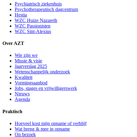
Psychiatrisch ziekenhuis
Psychotherapeutisch dagcentrum
Hestia
WZC Huize Nazareth
WZC Passionisten
WZC Sint-Alexius
Over AZT
Wie zijn we
Missie & visie
Jaarverslag 2025
Wetenschappelijk onderzoek
Kwaliteit
Vormingsaanbod
Jobs, stages en vrijwilligerswerk
Nieuws
Agenda
Praktisch
Hoeveel kost mijn opname of verblijf
Wat breng ik mee in opname
Op bezoek